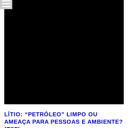
LÍTIO: “PETRÓLEO” LIMPO OU
AMEAÇA PARA PESSOAS E AMBIENTE?