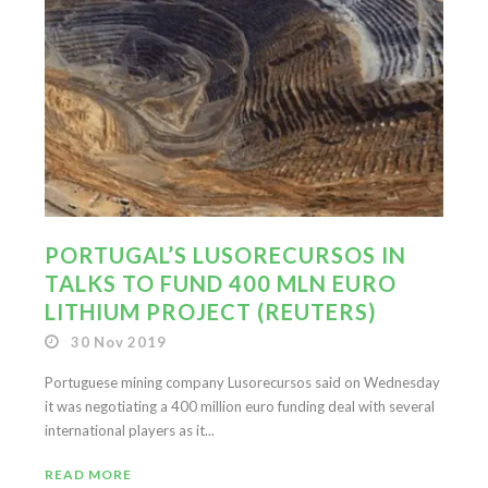
PORTUGAL’S LUSORECURSOS IN
TALKS TO FUND 400 MLN EURO
LITHIUM PROJECT (REUTERS)
30 Nov 2019
Portuguese mining company Lusorecursos said on Wednesday
it was negotiating a 400 million euro funding deal with several
international players as it...
READ MORE